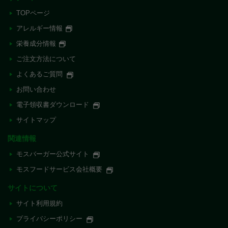
Instagram
Facebook
アカ
YouTube
o the shop.
TOPページ
ペー
ウン
チャ
件名：【注文受付完了】ご注文ありがとうございます
アレルギー情報
ジ
ト
ンネ
。 / [Order accepted] Thank you for your order.
ル
栄養成分情報
セキュリティ保護の観点より、入力内容を一定回数誤る
ご注文方法について
と一時的に電子領収書を発行できなくなります。その場
合、大変恐れ入りますが、しばらく時間をおいてから再
よくあるご質問
度ご利用ください。
お問い合わせ
宛名は50文字までご入力いただけます。ご入力がない場
電子領収書ダウンロード
合、電子領収書に宛名は印字されません。
サイトマップ
一度発行した電子領収書は、発行可能期間内であれば何
関連情報
度でも再発行が可能です。なお、2回目以降に発行され
モスバーガー公式サイト
る電子領収書には「再発行」と表示されます。
モスフードサービス会社概要
必須項目が正しく入力され、該当するご注文情報が確認
できた場合のみ、電子領収書を発行できます。入力内容
サイトについて
に誤りがある場合や、該当するご注文情報が確認できな
サイト利用規約
い場合は、電子領収書を発行できませんので、あらかじ
めご了承ください。
プライバシーポリシー