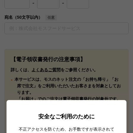
-
-
宛名（50文字以内）
任意
【電子領収書発行の注意事項】
詳しくは、
よくあるご質問
をご参照ください。
本サービスは、モスのネット注文の「お持ち帰り」「お
席で注文」をご利用いただいたお客さまを対象としてお
ります。
「お届け」でのご注文は電子領収書発行の対象外です。
※会員注文・ゲスト注文のどちらでも電子領収書を発行
いただけます。
安全なご利用のために
※店頭でご購入いただいた商品の領収書につきましては
、ご購入店舗へお問い合わせください。
不正アクセスを防ぐため、お手数ですが表示されて
※会員を退会された場合、会員時のご注文情報が削除さ