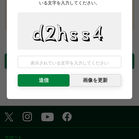
いる文字を入力してください。
れるため、電子領収書は発行できません。
ご注文の種類によって、電子領収書の発行開始日が異な
ります。
【通常のネット注文】
ご注文日の3日後
から発行可能です。（例：4月1日が
電子領収書発行の注意事項に同意する
ご注文日の場合、4月4日から発行可能です。）
【特別予約注文（ラッキーバッグ・モスチキン予約・
福袋など）】
入力内容を確認して次へ
商品受取期間初日の3日後
から発行可能です。（例：1
2月28日が商品受取期間初日の場合、12月31日から発
行可能です。）
送信
画像を更新
※いずれのご注文も、発行可能日から約3か月間お手
続きいただけます。
電子領収書の発行には、ご注文時の情報が必要です。ご
注文受付時およびご注文受付完了時に、お客さまのメー
モス
モス
モス
モス
ルアドレスへ送信される以下いずれかの件名のメールを
バー
バー
バー
バー
ご用意のうえ、フォームへご入力ください。
ガー
ガー
ガー
ガー
件名：【注文確認中】店舗に注文が送信されました。
公式
公式
公式X
公式
サポート
/ [Order confirmation] Your order has been sent t